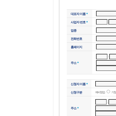
대표자 이름
＊
-
사업자 번호
＊
업종
전화번호
홈페이지
-
주소
＊
신청자 이름
＊
신청구분
예비창업 :
기창업
-
주소
＊